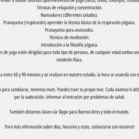
ender a utilizar distintos tipos elementos de yoga (tacos, cintas, columpio, frazada
Técnicas de relajación y concentración.
Namaskares (diferentes saludos).
Pranayama (respiración) aprender la técnica básica de la respiración yóguica.
Pranayama para avanzados.
Técnicas de meditación.
Introducción a la filosofía yóguica.
les de yoga están dirigidas para todo tipo de persona, de cualquier edad ambos se
condición física.
ra entre 60 y 90 minutos y se realizan en nuestro estudio, la hora se acuerda con 
io para cambiarse, tenemos mats. Puedes traer tu propio mat. Cada alumna/o debe
por la sudoración. Informar al instructor por problemas de salud.
También dictamos clases vía Skype para Buenos Aires y todo el mundo.
Para más información sobre días, horarios y costo, contactarse con nosotros!