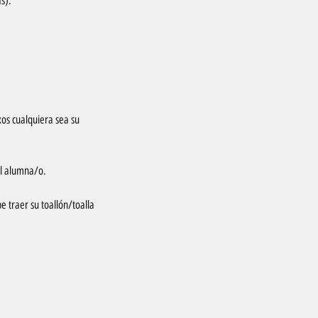
s).
xos cualquiera sea su
el alumna/o.
 traer su toallón/toalla