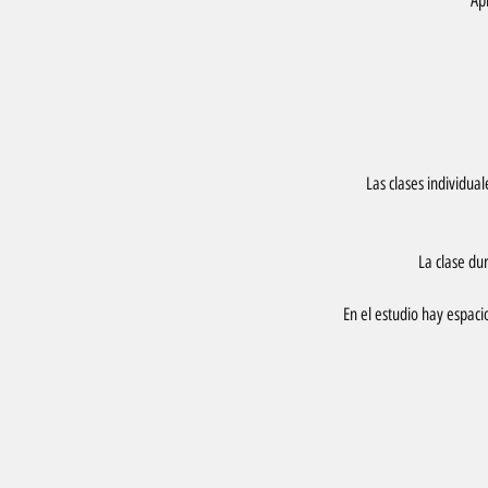
Apr
Las clases individua
La clase du
En el estudio hay espac