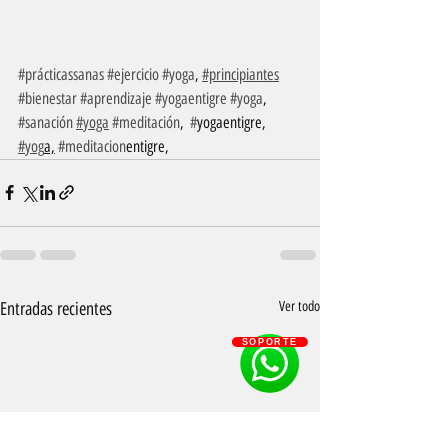
#prácticassanas
#ejercicio
#yoga
, 
#principiantes
#bienestar
#aprendizaje
#yogaentigre
#yoga
, 
#sanación
#yoga
#meditación
,  
#
yogaentigre, 
#yog
a,
#meditacion
entigre, 
Entradas recientes
Ver todo
SOPORTE