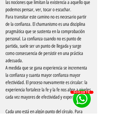
las nociones que limitan la existencia a aquello que 
podemos pensar, ver, tocar o escuchar.
Para transitar este camino no es necesario partir 
de la confianza. El chamanismo es una disciplina 
pragmática que se sustenta en la comprobación 
personal. La confianza cuando no es punto de 
partida, suele ser un punto de llegada y surge 
como consecuencia de persistir en una práctica 
adecuada.
A medida que se gana experiencia se incrementa 
la confianza y cuanta mayor confianza mayor 
efectividad. El proceso nuevamente es circular: la 
experiencia fortalece la fe y la fe nos abre a niveles 
SOPORTE
cada vez mayores de efectividad y experiencia.
Cada uno está en algún punto del círculo. Para 
seguir avanzando necesitamos definir hacia dónde 
queremos ir, incrementar nuestra energía, 
despejar el camino y recordar que siempre 