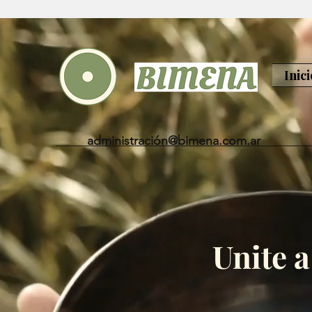
Inici
administración@bimena.com.ar
Unite 