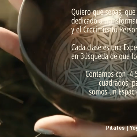
Quiero que sepas, que
dedicado a transformar
y el Crecimiento Perso
Cada clase es una Exper
en Búsqueda de que lo
Contamos con 4 S
cuadrados, pa
somos un Espaci
Pilates | Y