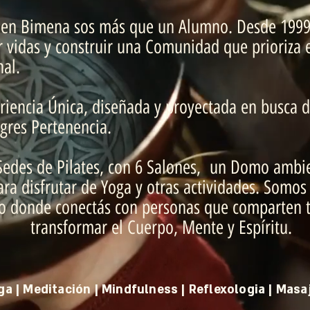
 en Bimena sos más que un Alumno. Desde 1999
 vidas y construir una Comunidad que prioriza e
nal.
iencia Única, diseñada y proyectada en busca del
gres Pertenencia.
edes de Pilates, con 6 Salones, un Domo ambi
ra disfrutar de Yoga y otras actividades. Somos
o donde conectás con personas que comparten
transformar el Cuerpo, Mente y Espíritu.
oga | Meditación | Mindfulness | Reflexologia | Masaj