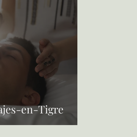
Terapias
ajes-en-Tigre