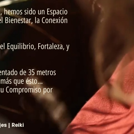
, hemos sido un Espacio
l Bienestar, la Conexión
 Equilibrio, Fortaleza, y
entado de 35 metros
 más que ésto...
 tu Compromiso por
es | Reiki